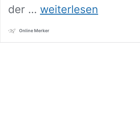
WIEN/
der …
weiterlesen
Staatsoper:
ANDREA
CHÉNIER
Online Merker