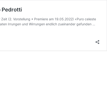
Pedrotti
er Zeit (2. Vorstellung • Premiere am 19.05.2022) «Puro celeste
GLARU
igaten Irrungen und Wirrungen endlich zueinander gefunden …
/Schwe
Kantons
FIORIN
O
LA
FANCI
DI
GLARU
von
Carlo
Pedrott